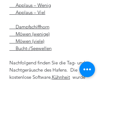
Applaus – Wenig
Applaus – Viel
Dampfschiffhorn
Möwen (wenige)
Möwen (viele)
Bucht-/Seewellen
Nachfolgend finden Sie die Tag- und
Nachtgeräusche des Hafens. Die
kostenlose Software,
Kühnheit
wurde
dann verwendet, um einen
Übergangston zu mischen, der
Nachtgeräusche ausblendet und
Tagesgeräusche einblendet, um die
„Night to Day“-Geräusche zu
erzeugen. Olympic Logging löst diese
Soundeffekte automatisch aus, wenn
die Schnellzeituhr-Software den